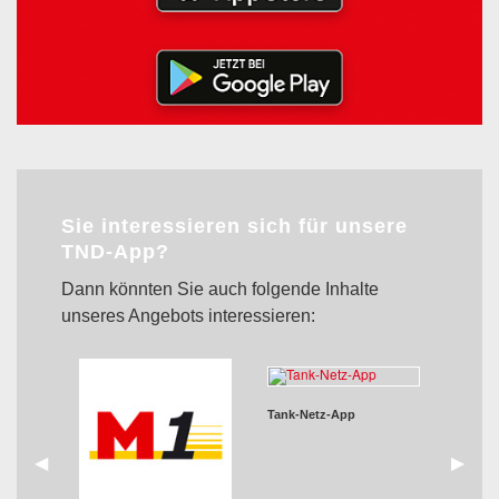
Sie interessieren sich für unsere
TND-App?
Dann könnten Sie auch folgende Inhalte
unseres Angebots interessieren:
Tank-Netz-App
zurück
◀︎
weiter
▶︎