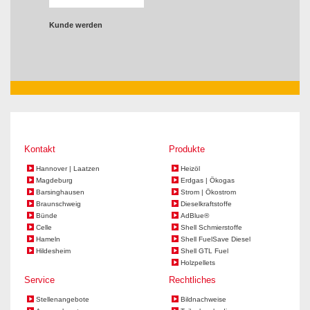
Kunde werden
Kontakt
Produkte
Hannover | Laatzen
Heizöl
Magdeburg
Erdgas | Ökogas
Barsinghausen
Strom | Ökostrom
Braunschweig
Dieselkraftstoffe
Bünde
AdBlue®
Celle
Shell Schmierstoffe
Hameln
Shell FuelSave Diesel
Hildesheim
Shell GTL Fuel
Holzpellets
Service
Rechtliches
Stellenangebote
Bildnachweise