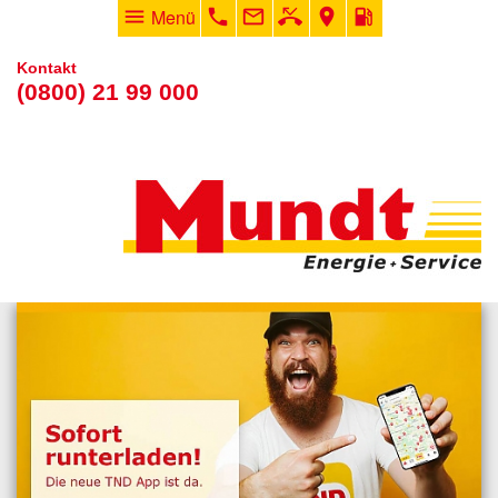
menu
Menü
phone
mail_outline
phone_missed
room
local_gas_station
Kontakt
(0800) 21 99 000