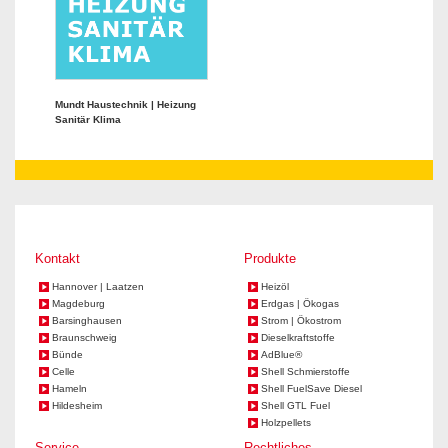
Mundt Haustechnik | Heizung
Sanitär Klima
Kontakt
Produkte
Hannover | Laatzen
Heizöl
Magdeburg
Erdgas | Ökogas
Barsinghausen
Strom | Ökostrom
Braunschweig
Dieselkraftstoffe
Bünde
AdBlue®
Celle
Shell Schmierstoffe
Hameln
Shell FuelSave Diesel
Hildesheim
Shell GTL Fuel
Holzpellets
Service
Rechtliches