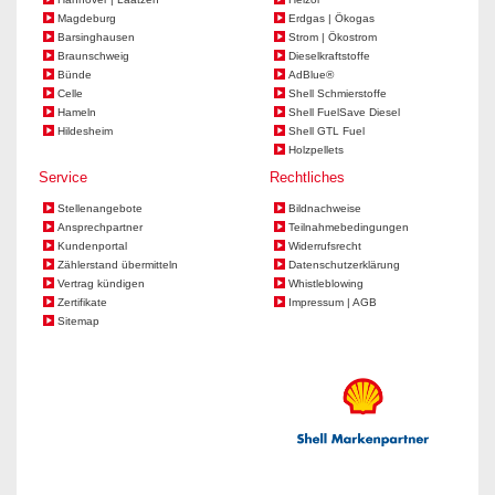
Magdeburg
Erdgas | Ökogas
Barsinghausen
Strom | Ökostrom
Braunschweig
Dieselkraftstoffe
Bünde
AdBlue®
Celle
Shell Schmierstoffe
Hameln
Shell FuelSave Diesel
Hildesheim
Shell GTL Fuel
Holzpellets
Service
Rechtliches
Stellenangebote
Bildnachweise
Ansprechpartner
Teilnahmebedingungen
Kundenportal
Widerrufsrecht
Zählerstand übermitteln
Datenschutzerklärung
Vertrag kündigen
Whistleblowing
Zertifikate
Impressum | AGB
Sitemap