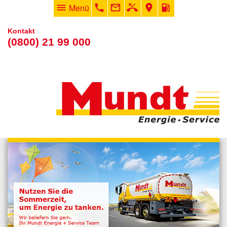
menu
Menü
phone
mail_outline
phone_missed
room
local_gas_station
Kontakt
(0800) 21 99 000