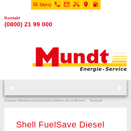
menu
Menü
phone
mail_outline
phone_missed
room
local_gas_station
Kontakt
(0800) 21 99 000
vorheriger Eintrag
◀︎
nächs
▶︎
Standort Hildesheim [
wechseln
]
Sie befinden sich im Bereich:
Startseite
Shell FuelSave Diesel