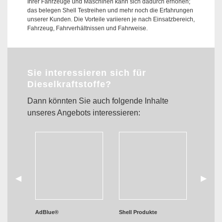
Ihrer Fahrzeuge und Maschinen kann sich dadurch erhöhen;
das belegen Shell Testreihen und mehr noch die Erfahrungen
unserer Kunden. Die Vorteile variieren je nach Einsatzbereich,
Fahrzeug, Fahrverhältnissen und Fahrweise.
Sie interessieren sich für
Dieselkraftstoffe?
Dann könnten Sie auch folgende Inhalte
unseres Angebots interessieren:
zurück
◀︎
weiter
▶︎
AdBlue®
Shell Produkte