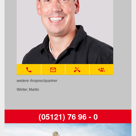
phone
mail_outline
phone_missed
group_add
weitere Ansprechpartner
Winter, Martin
(05121) 76 96 - 0