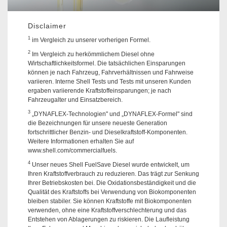
Disclaimer
1
im Vergleich zu unserer vorherigen Formel.
2
Im Vergleich zu herkömmlichem Diesel ohne
Wirtschaftlichkeitsformel. Die tatsächlichen Einsparungen
können je nach Fahrzeug, Fahrverhältnissen und Fahrweise
variieren. Interne Shell Tests und Tests mit unseren Kunden
ergaben variierende Kraftstoffeinsparungen; je nach
Fahrzeugalter und Einsatzbereich.
3
„DYNAFLEX-Technologien" und „DYNAFLEX-Formel" sind
die Bezeichnungen für unsere neueste Generation
fortschrittlicher Benzin- und Dieselkraftstoff-Komponenten.
Weitere Informationen erhalten Sie auf
www.shell.com/commercialfuels.
4
Unser neues Shell FuelSave Diesel wurde entwickelt, um
Ihren Kraftstoffverbrauch zu reduzieren. Das trägt zur Senkung
Ihrer Betriebskosten bei. Die Oxidationsbeständigkeit und die
Qualität des Kraftstoffs bei Verwendung von Biokomponenten
bleiben stabiler. Sie können Kraftstoffe mit Biokomponenten
verwenden, ohne eine Kraftstoffverschlechterung und das
Entstehen von Ablagerungen zu riskieren. Die Laufleistung