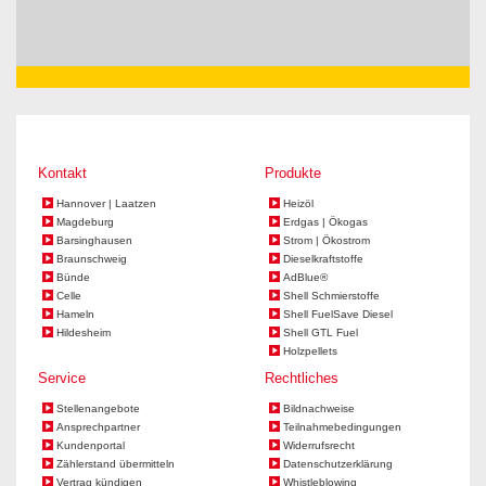
Kontakt
Produkte
Hannover | Laatzen
Heizöl
Magdeburg
Erdgas | Ökogas
Barsinghausen
Strom | Ökostrom
Braunschweig
Dieselkraftstoffe
Bünde
AdBlue®
Celle
Shell Schmierstoffe
Hameln
Shell FuelSave Diesel
Hildesheim
Shell GTL Fuel
Holzpellets
Service
Rechtliches
Stellenangebote
Bildnachweise
Ansprechpartner
Teilnahmebedingungen
Kundenportal
Widerrufsrecht
Zählerstand übermitteln
Datenschutzerklärung
Vertrag kündigen
Whistleblowing