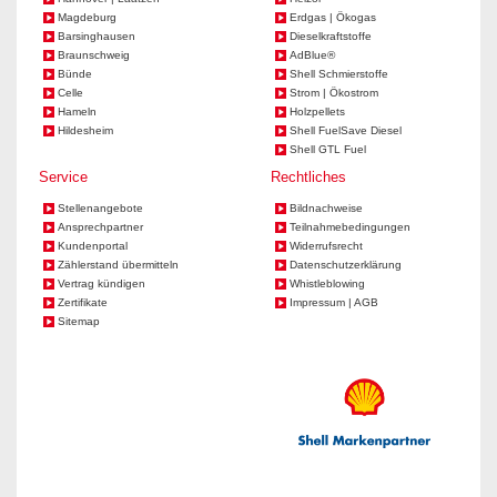
Magdeburg
Erdgas | Ökogas
Barsinghausen
Dieselkraftstoffe
Braunschweig
AdBlue®
Bünde
Shell Schmierstoffe
Celle
Strom | Ökostrom
Hameln
Holzpellets
Hildesheim
Shell FuelSave Diesel
Shell GTL Fuel
Service
Rechtliches
Stellenangebote
Bildnachweise
Ansprechpartner
Teilnahmebedingungen
Kundenportal
Widerrufsrecht
Zählerstand übermitteln
Datenschutzerklärung
Vertrag kündigen
Whistleblowing
Zertifikate
Impressum | AGB
Sitemap