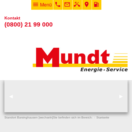
menu
Menü
phone
mail_outline
phone_missed
room
local_gas_station
Kontakt
(0800) 21 99 000
vorheriger Eintrag
◀︎
nächs
▶︎
Standort Barsinghausen [
wechseln
]
Sie befinden sich im Bereich:
Startseite