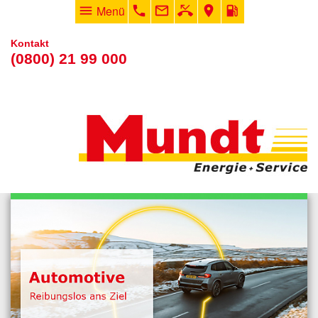
menu
Menü
phone
mail_outline
phone_missed
room
local_gas_station
Kontakt
(0800) 21 99 000