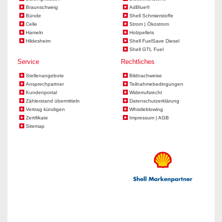
Braunschweig
AdBlue®
Bünde
Shell Schmierstoffe
Celle
Strom | Ökostrom
Hameln
Holzpellets
Hildesheim
Shell FuelSave Diesel
Shell GTL Fuel
Service
Rechtliches
Stellenangebote
Bildnachweise
Ansprechpartner
Teilnahmebedingungen
Kundenportal
Widerrufsrecht
Zählerstand übermitteln
Datenschutzerklärung
Vertrag kündigen
Whistleblowing
Zertifikate
Impressum | AGB
Sitemap