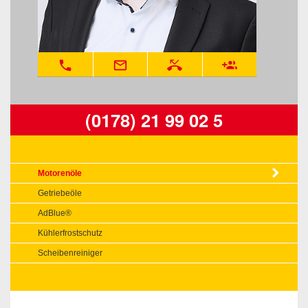
phone
mail_outline
phone_missed
group_add
(0178) 21 99 02 5
Motorenöle
Getriebeöle
AdBlue®
Kühlerfrostschutz
Scheibenreiniger