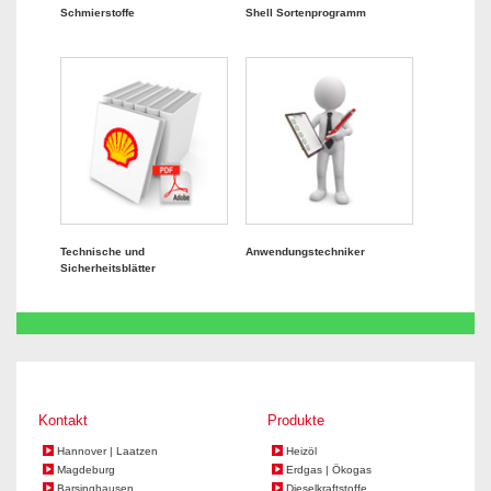
Schmierstoffe
Shell Sortenprogramm
Technische und
Anwendungstechniker
Sicherheitsblätter
Kontakt
Produkte
Hannover | Laatzen
Heizöl
Magdeburg
Erdgas | Ökogas
Barsinghausen
Dieselkraftstoffe