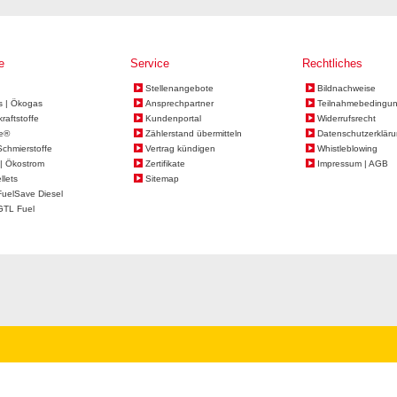
e
Service
Rechtliches
Stellenangebote
Bildnachweise
s | Ökogas
Ansprechpartner
Teilnahmebedingu
kraftstoffe
Kundenportal
Widerrufsrecht
e®
Zählerstand übermitteln
Datenschutzerklär
Schmierstoffe
Vertrag kündigen
Whistleblowing
| Ökostrom
Zertifikate
Impressum | AGB
llets
Sitemap
FuelSave Diesel
GTL Fuel