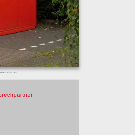
eizstationen
prechpartner