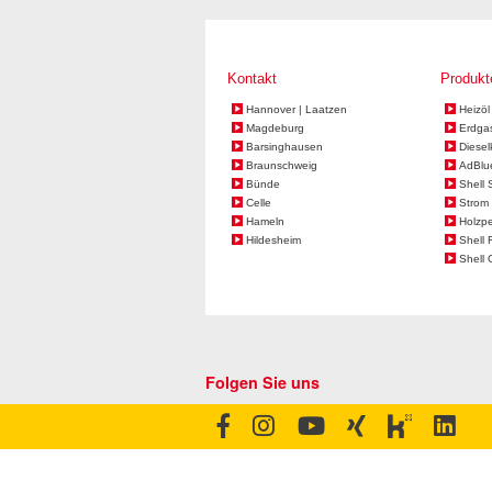
Kontakt
Produkt
Hannover | Laatzen
Heizöl
Magdeburg
Erdga
Barsinghausen
Diesel
Braunschweig
AdBlu
Bünde
Shell 
Celle
Strom 
Hameln
Holzpe
Hildesheim
Shell 
Shell 
Folgen Sie uns