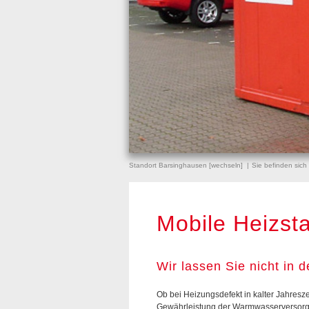
Standort Barsinghausen [
wechseln
]
Sie befinden sich
Mobile Heizst
Wir lassen Sie nicht in d
Ob bei Heizungsdefekt in kalter Jahresze
Gewährleistung der Warmwasserversor