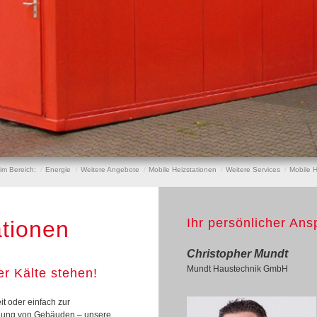
 im Bereich:
Energie
Weitere Angebote
Mobile Heizstationen
Weitere Services
Mobile H
Ihr persönlicher Ans
ationen
Christopher Mundt
Mundt Haustechnik GmbH
er Kälte stehen!
it oder einfach zur
gung von Gebäuden – unsere