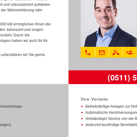
l und unkompliziert aufstellen
 der Wärmelieferung oder
 1000 kW ermöglichen Ihnen die
ten Jahreszeit und sorgen
ezufuhr. Durch die
lagen haben wir auch für Ihr
phone
mail_outline
phone_missed
group_add
unterstützen wir Sie gerne.
(0511) 5
Ihre Vorteile:
e Kesselanlage
Betriebsfertige Anlagen zur N
Automatische Heizölversorgun
Vollständiger Service von der 
Längen)
Jederzeit kurzfristige Bereitste