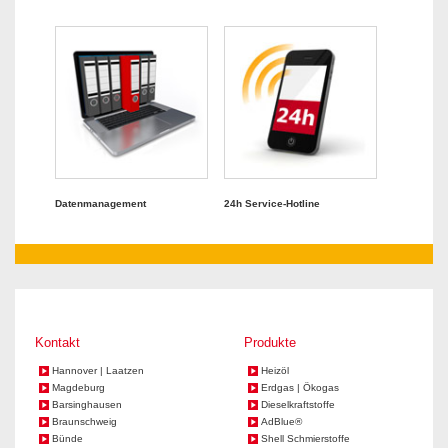
Datenmanagement
24h Service-Hotline
Kontakt
Produkte
Hannover | Laatzen
Heizöl
Magdeburg
Erdgas | Ökogas
Barsinghausen
Dieselkraftstoffe
Braunschweig
AdBlue®
Bünde
Shell Schmierstoffe