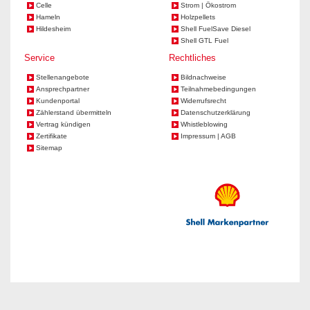
Celle
Strom | Ökostrom
Hameln
Holzpellets
Hildesheim
Shell FuelSave Diesel
Shell GTL Fuel
Service
Rechtliches
Stellenangebote
Bildnachweise
Ansprechpartner
Teilnahmebedingungen
Kundenportal
Widerrufsrecht
Zählerstand übermitteln
Datenschutzerklärung
Vertrag kündigen
Whistleblowing
Zertifikate
Impressum | AGB
Sitemap