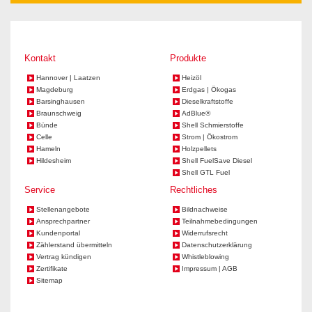
Kontakt
Produkte
Hannover | Laatzen
Heizöl
Magdeburg
Erdgas | Ökogas
Barsinghausen
Dieselkraftstoffe
Braunschweig
AdBlue®
Bünde
Shell Schmierstoffe
Celle
Strom | Ökostrom
Hameln
Holzpellets
Hildesheim
Shell FuelSave Diesel
Shell GTL Fuel
Service
Rechtliches
Stellenangebote
Bildnachweise
Ansprechpartner
Teilnahmebedingungen
Kundenportal
Widerrufsrecht
Zählerstand übermitteln
Datenschutzerklärung
Vertrag kündigen
Whistleblowing
Zertifikate
Impressum | AGB
Sitemap