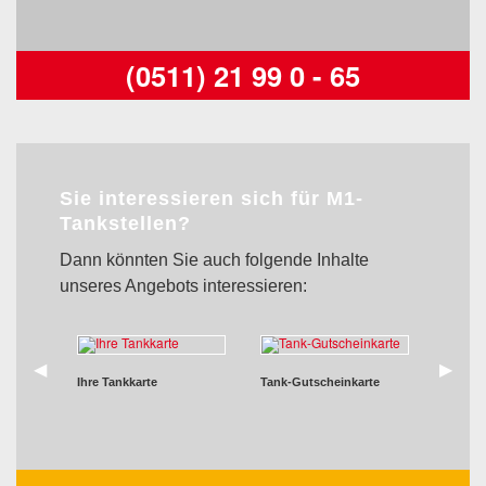
(0511) 21 99 0 - 65
Sie interessieren sich für M1-
Tankstellen?
Dann könnten Sie auch folgende Inhalte
unseres Angebots interessieren:
zurück
◀︎
weiter
▶︎
Ihre Tankkarte
Tank-Gutscheinkarte