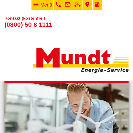
menu
Menü
phone
mail_outline
phone_missed
room
local_gas_station
Kontakt (kostenfrei)
(0800) 50 8 1111