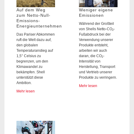
Auf dem Weg
Weniger eigene
zum Netto-Null-
Emissionen
Emissions-
Während der Großteil
Energieunternehmen
von Shells Netto-CO
-
2
Das Pariser Abkommen
Fußabdruck bei der
ruft die Welt dazu auf,
Verwendung unserer
den globalen
Produkte entsteht,
Temperaturanstieg auf
arbeiten wir auch
1,5° Celsius zu
daran, die CO
-
2
begrenzen, um den
Intensität von
Klimawandel zu
Herstellung, Transport
bekämpfen. Shell
und Vertrieb unserer
unterstützt diese
Produkte zu verringern.
Ambition.
Mehr lesen
Mehr lesen