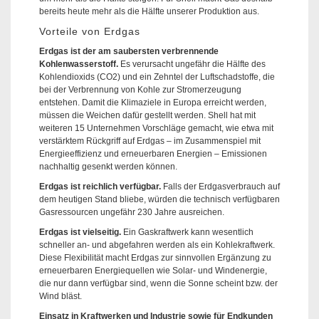
bereits heute mehr als die Hälfte unserer Produktion aus.
Vorteile von Erdgas
Erdgas ist der am saubersten verbrennende
Kohlenwasserstoff.
Es verursacht ungefähr die Hälfte des
Kohlendioxids (CO2) und ein Zehntel der Luftschadstoffe, die
bei der Verbrennung von Kohle zur Stromerzeugung
entstehen. Damit die Klimaziele in Europa erreicht werden,
müssen die Weichen dafür gestellt werden. Shell hat mit
weiteren 15 Unternehmen Vorschläge gemacht, wie etwa mit
verstärktem Rückgriff auf Erdgas – im Zusammenspiel mit
Energieeffizienz und erneuerbaren Energien – Emissionen
nachhaltig gesenkt werden können.
Erdgas ist reichlich verfügbar.
Falls der Erdgasverbrauch auf
dem heutigen Stand bliebe, würden die technisch verfügbaren
Gasressourcen ungefähr 230 Jahre ausreichen.
Erdgas ist vielseitig.
Ein Gaskraftwerk kann wesentlich
schneller an- und abgefahren werden als ein Kohlekraftwerk.
Diese Flexibilität macht Erdgas zur sinnvollen Ergänzung zu
erneuerbaren Energiequellen wie Solar- und Windenergie,
die nur dann verfügbar sind, wenn die Sonne scheint bzw. der
Wind bläst.
Einsatz in Kraftwerken und Industrie sowie für Endkunden