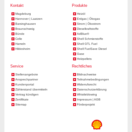
Kontakt
Produkte
Magdeburg
Heizöl
Hannover | Laatzen
Erdgas | Ökogas
Barsinghausen
Strom | Ökostrom
Braunschweig
Dieselkraftstoffe
Bünde
AdBlue®
Celle
Shell Schmierstoffe
Hameln
Shell GTL Fuel
Hildesheim
Shell FuelSave Diesel
Gase
Holzpellets
Service
Rechtliches
Stellenangebote
Bildnachweise
Ansprechpartner
Teilnahmebedingungen
Kundenportal
Widerrufsrecht
Zählerstand übermitteln
Datenschutzerklärung
Vertrag kündigen
Whistleblowing
Zertifikate
Impressum | AGB
Sitemap
Förderprojekt