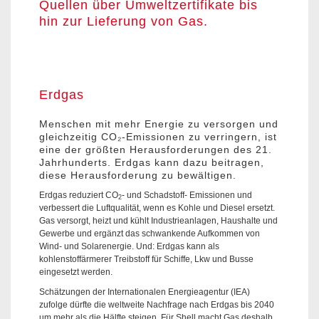
Quellen über Umweltzertifikate bis
hin zur Lieferung von Gas.
Erdgas
Menschen mit mehr Energie zu versorgen und
gleichzeitig CO₂-Emissionen zu verringern, ist
eine der größten Herausforderungen des 21.
Jahrhunderts. Erdgas kann dazu beitragen,
diese Herausforderung zu bewältigen.
Erdgas reduziert CO
- und Schadstoff- Emissionen und
2
verbessert die Luftqualität, wenn es Kohle und Diesel ersetzt.
Gas versorgt, heizt und kühlt Industrieanlagen, Haushalte und
Gewerbe und ergänzt das schwankende Aufkommen von
Wind- und Solarenergie. Und: Erdgas kann als
kohlenstoffärmerer Treibstoff für Schiffe, Lkw und Busse
eingesetzt werden.
Schätzungen der Internationalen Energieagentur (IEA)
zufolge dürfte die weltweite Nachfrage nach Erdgas bis 2040
um mehr als die Hälfte steigen. Für Shell macht Gas deshalb