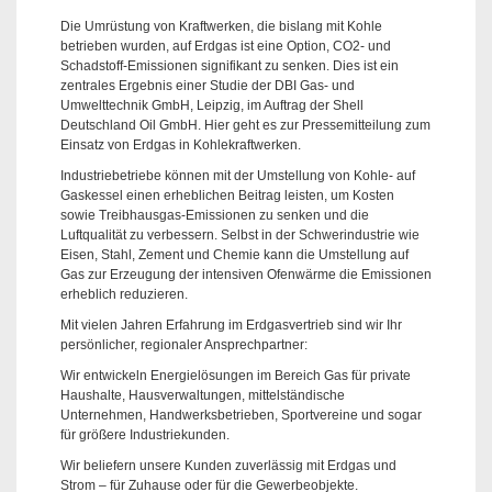
Die Umrüstung von Kraftwerken, die bislang mit Kohle
betrieben wurden, auf Erdgas ist eine Option, CO2- und
Schadstoff-Emissionen signifikant zu senken. Dies ist ein
zentrales Ergebnis einer Studie der DBI Gas- und
Umwelttechnik GmbH, Leipzig, im Auftrag der Shell
Deutschland Oil GmbH. Hier geht es zur Pressemitteilung zum
Einsatz von Erdgas in Kohlekraftwerken.
Industriebetriebe können mit der Umstellung von Kohle- auf
Gaskessel einen erheblichen Beitrag leisten, um Kosten
sowie Treibhausgas-Emissionen zu senken und die
Luftqualität zu verbessern. Selbst in der Schwerindustrie wie
Eisen, Stahl, Zement und Chemie kann die Umstellung auf
Gas zur Erzeugung der intensiven Ofenwärme die Emissionen
erheblich reduzieren.
Mit vielen Jahren Erfahrung im Erdgasvertrieb sind wir Ihr
persönlicher, regionaler Ansprechpartner:
Wir entwickeln Energielösungen im Bereich Gas für private
Haushalte, Hausverwaltungen, mittelständische
Unternehmen, Handwerksbetrieben, Sportvereine und sogar
für größere Industriekunden.
Wir beliefern unsere Kunden zuverlässig mit Erdgas und
Strom – für Zuhause oder für die Gewerbeobjekte.