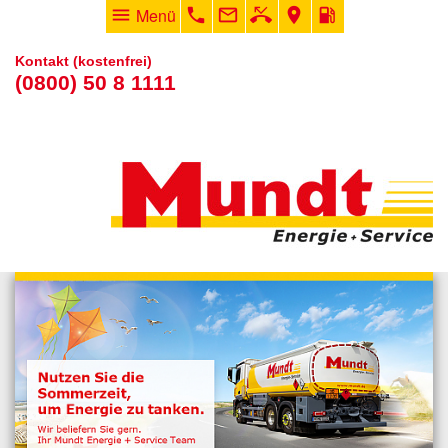
menu
Menü
phone
mail_outline
phone_missed
room
local_gas_station
Kontakt (kostenfrei)
(0800) 50 8 1111