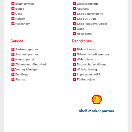
Braunschweig
Dieselkraftstoffe
Bünde
AdBlue®
Celle
Shell Schmierstoffe
Hameln
Shell GTL Fuel
Hildesheim
Shell FuelSave Diesel
Gase
Holzpellets
Service
Rechtliches
Stellenangebote
Bildnachweise
Ansprechpartner
Teilnahmebedingungen
Kundenportal
Widerrufsrecht
Zählerstand übermitteln
Datenschutzerklärung
Vertrag kündigen
Whistleblowing
Zertifikate
Impressum | AGB
Sitemap
Förderprojekt