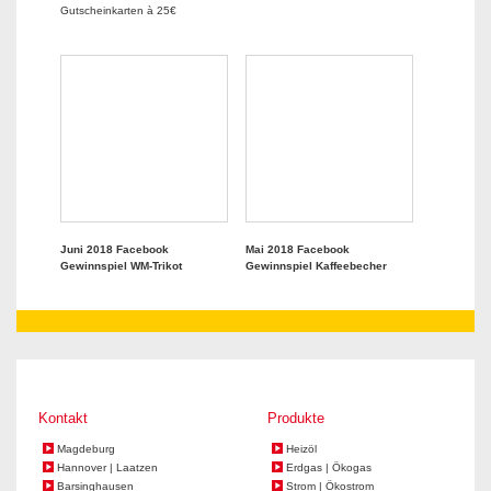
Gutscheinkarten à 25€
Juni 2018 Facebook
Mai 2018 Facebook
Gewinnspiel WM-Trikot
Gewinnspiel Kaffeebecher
Kontakt
Produkte
Magdeburg
Heizöl
Hannover | Laatzen
Erdgas | Ökogas
Barsinghausen
Strom | Ökostrom