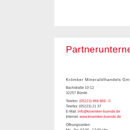
Partnerunter
Krömker Mineralölhandels G
Bachstraße 10-12
32257 Bünde
Telefon:
(05223) 968 969 - 0
Telefax: (05223) 21 37
E-Mail:
info@kroemker-buende.de
Internet:
www.kroemker-buende.de
Öffnungszeiten:
Mo - Do: 07:00 - 17:00 Uhr