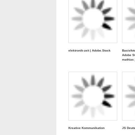
elektronik-zeit | Adobe.Stock
Basisfot
Adobe St
mathias 
Kreative Kommunikation
JS Deut