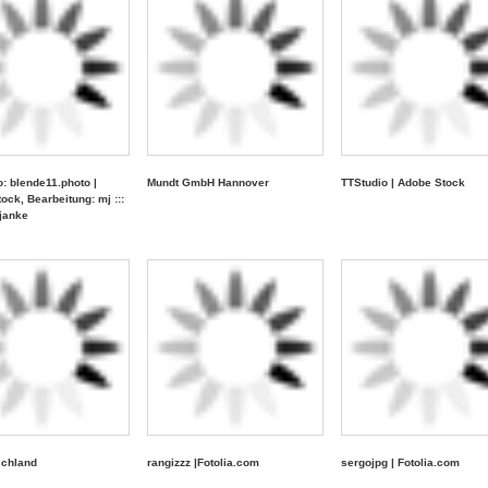
o: blende11.photo |
Mundt GmbH Hannover
TTStudio | Adobe Stock
ock, Bearbeitung: mj :::
janke
schland
rangizzz |Fotolia.com
sergojpg | Fotolia.com