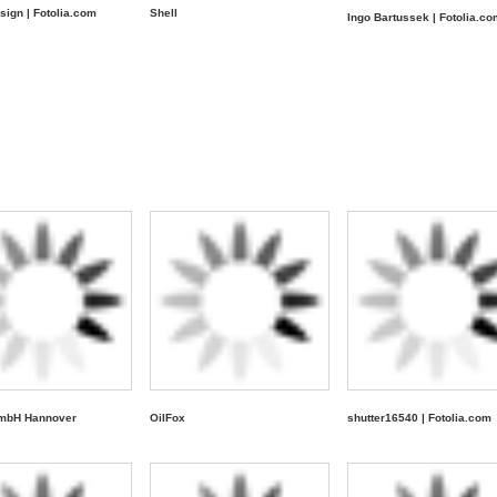
esign | Fotolia.com
Shell
Ingo Bartussek | Fotolia.co
mbH Hannover
OilFox
shutter16540 | Fotolia.com