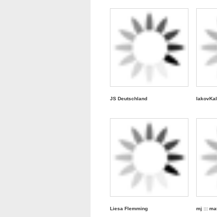
JS Deutschland
IakovKal
Liesa Flemming
mj ::: m