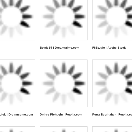
Bowie15 | Dreamstime.com
F8Studio | Adobe Stock
ojek | Dreamstime.com
Dmitry Pichugin | Fotolia.com
Petra Beerhalter | Fotolia.