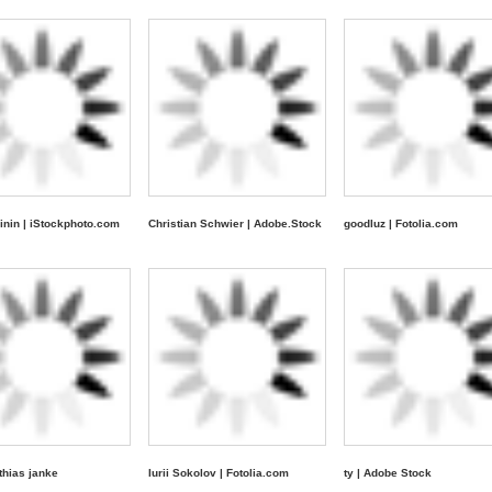
inin | iStockphoto.com
Christian Schwier | Adobe.Stock
goodluz | Fotolia.com
athias janke
Iurii Sokolov | Fotolia.com
ty | Adobe Stock