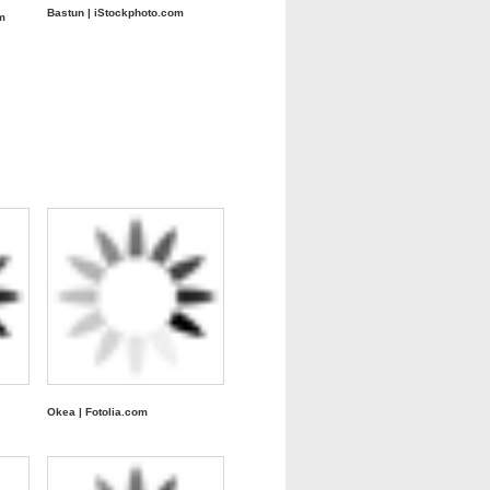
Bastun | iStockphoto.com
m
Okea | Fotolia.com