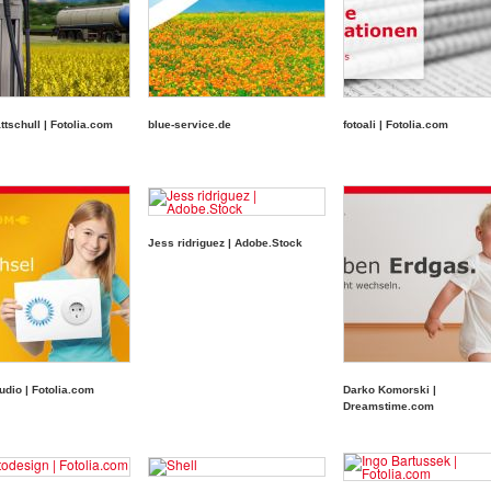
ttschull | Fotolia.com
blue-service.de
fotoali | Fotolia.com
Jess ridriguez | Adobe.Stock
udio | Fotolia.com
Darko Komorski |
Dreamstime.com