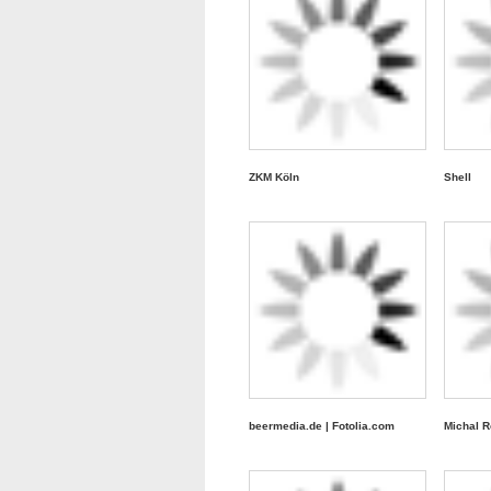
ZKM Köln
Shell
beermedia.de | Fotolia.com
Michal R