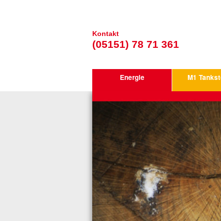
Kontakt
(05151) 78 71 361
Energie
M1 Tankst