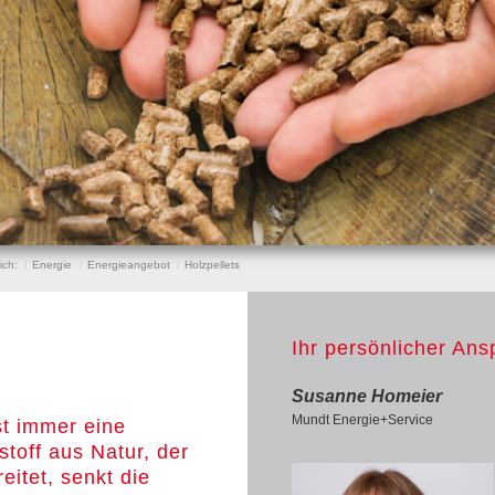
eich:
Energie
Energieangebot
Holzpellets
Ihr persönlicher Ans
Susanne Homeier
Mundt Energie+Service
st immer eine
toff aus Natur, der
itet, senkt die