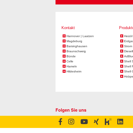
Kontakt
Produkt
Hannover | Laatzen
Heizöl
Magdeburg
Erdga
Barsinghausen
Strom 
Braunschweig
Diesel
Bünde
AdBlu
Celle
Shell 
Hameln
Shell 
Hildesheim
Shell 
Holzpe
Folgen Sie uns