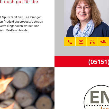
h noch gut für die
Nplus zertifiziert. Die strengen
ten Produktionsprozesses sorgen
werte eingehalten werden und
brieb, Restfeuchte oder
phone
mail_outline
phone_missed
group_add
(05151