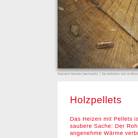
Standort Hameln [
wechseln
]
Sie befinden sich im Ber
Holzpellets
Das Heizen mit Pellets i
saubere Sache: Der Rohs
angenehme Wärme verbre