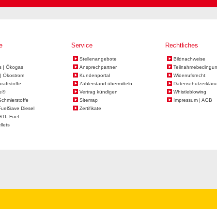
e
Service
Rechtliches
Stellenangebote
Bildnachweise
s | Ökogas
Ansprechpartner
Teilnahmebedingu
| Ökostrom
Kundenportal
Widerrufsrecht
kraftstoffe
Zählerstand übermitteln
Datenschutzerklär
e®
Vertrag kündigen
Whistleblowing
Schmierstoffe
Sitemap
Impressum | AGB
FuelSave Diesel
Zertifikate
GTL Fuel
llets