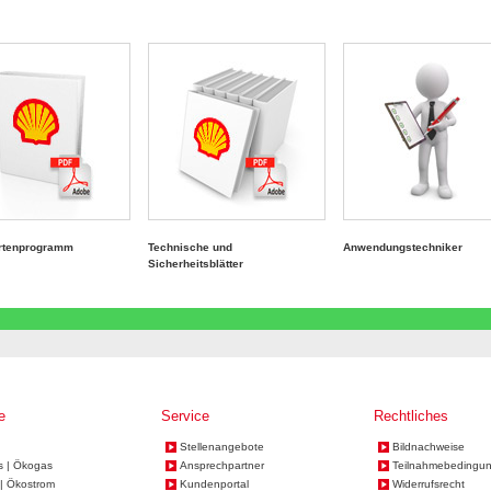
ortenprogramm
Technische und
Anwendungstechniker
Sicherheitsblätter
e
Service
Rechtliches
Stellenangebote
Bildnachweise
s | Ökogas
Ansprechpartner
Teilnahmebedingu
| Ökostrom
Kundenportal
Widerrufsrecht