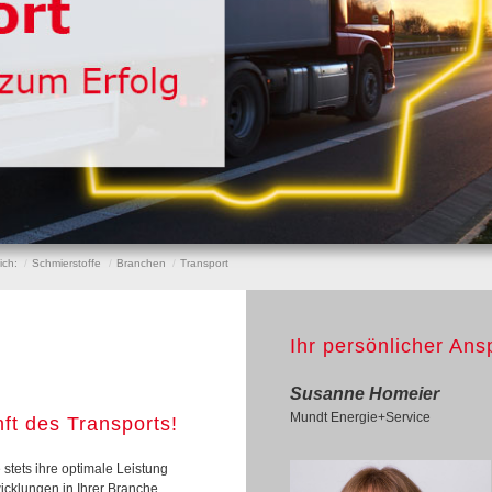
eich:
Schmierstoffe
Branchen
Transport
Ihr persönlicher Ans
Susanne Homeier
Mundt Energie+Service
ft des Transports!
stets ihre optimale Leistung
icklungen in Ihrer Branche