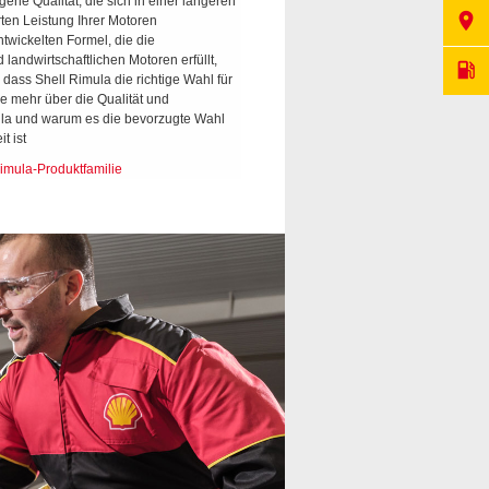
gene Qualität, die sich in einer längeren
v
room
ten Leistung Ihrer Motoren
S
entwickelten Formel, die die
andwirtschaftlichen Motoren erfüllt,
local_gas_station
 dass Shell Rimula die richtige Wahl für
Sie mehr über die Qualität und
T
ula und warum es die bevorzugte Wahl
t ist
Rimula-Produktfamilie