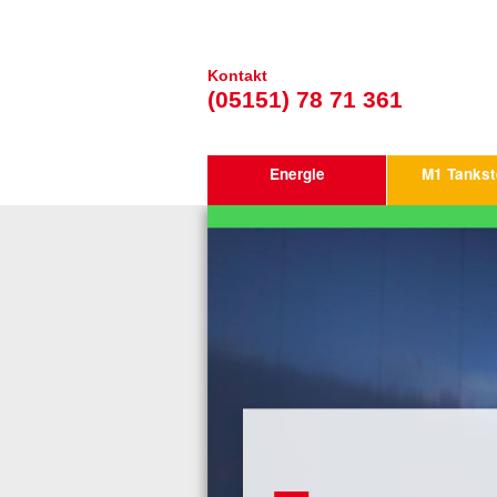
Kontakt
(05151) 78 71 361
Energie
M1 Tankst