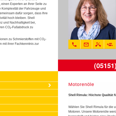
, einen Experten an Ihrer Seite zu
die Komplexität der Fahrzeuge und
gemeinsam dafür sorgen, dass Ihre
vität hoch bleiben. Shell
enz und Nachhaltigkeit bei,
hren CO
-Fußabdruck zu
2
tionen zu Schmierstoffen mit CO
-
2
phone
mail_outline
phone_missed
group_add
n mit ihrer Fachkenntnis zur
(05151
Motorenöle
Shell Rimula: Höchste Qualität 
Wählen Sie Shell Rimula für die u
Motoren. Unsere Motorenöle wer