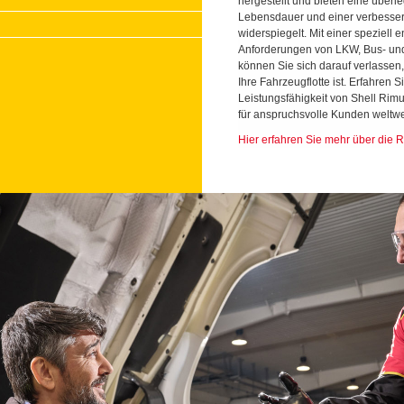
hergestellt und bieten eine überle
Lebensdauer und einer verbesser
widerspiegelt. Mit einer speziell 
Anforderungen von LKW, Bus- und l
können Sie sich darauf verlassen,
Ihre Fahrzeugflotte ist. Erfahren 
Leistungsfähigkeit von Shell Rim
für anspruchsvolle Kunden weltwei
Hier erfahren Sie mehr über die 