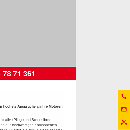
) 78 71 361
phone
A
für höchste Ansprüche an Ihre Motoren.
mail_outline
E
ltimative Pflege und Schutz Ihrer
M
phone_missed
den aus hochwertigen Komponenten
R
s