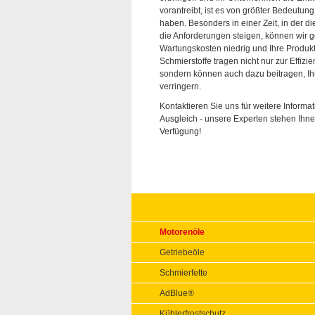
vorantreibt, ist es von größter Bedeutung
haben. Besonders in einer Zeit, in der 
die Anforderungen steigen, können wir 
Wartungskosten niedrig und Ihre Produkti
Schmierstoffe tragen nicht nur zur Effizi
sondern können auch dazu beitragen, I
verringern.
Kontaktieren Sie uns für weitere Informa
Ausgleich - unsere Experten stehen Ihne
Verfügung!
Motorenöle
Getriebeöle
Schmierfette
AdBlue®
Kühlerfrostschutz