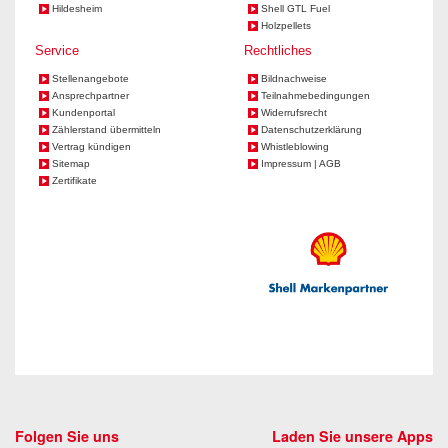
Hildesheim
Shell GTL Fuel
Holzpellets
Service
Rechtliches
Stellenangebote
Bildnachweise
Ansprechpartner
Teilnahmebedingungen
Kundenportal
Widerrufsrecht
Zählerstand übermitteln
Datenschutzerklärung
Vertrag kündigen
Whistleblowing
Sitemap
Impressum | AGB
Zertifikate
Folgen Sie uns
Laden Sie unsere Apps