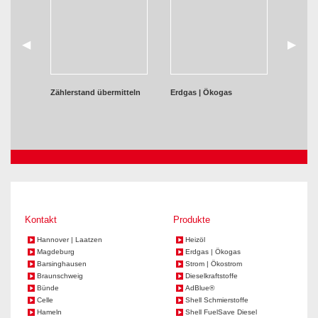
zurück
◀︎
weiter
▶︎
Zählerstand übermitteln
Erdgas | Ökogas
Kontakt
Produkte
Hannover | Laatzen
Heizöl
Magdeburg
Erdgas | Ökogas
Barsinghausen
Strom | Ökostrom
Braunschweig
Dieselkraftstoffe
Bünde
AdBlue®
Celle
Shell Schmierstoffe
Hameln
Shell FuelSave Diesel