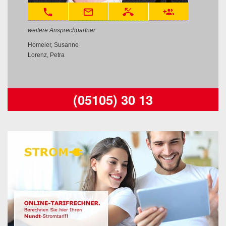
phone
mail_outline
phone_missed
group_add
weitere Ansprechpartner
Homeier, Susanne
Lorenz, Petra
(05105) 30 13