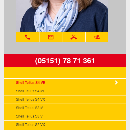
phone
mail_outline
phone_missed
group_add
(05151) 78 71 361
Shell Tellus S4 VE
Shell Tellus S4 ME
Shell Tellus S4 VX
Shell Tellus S3 M
Shell Tellus S3 V
Shell Tellus S2 VX