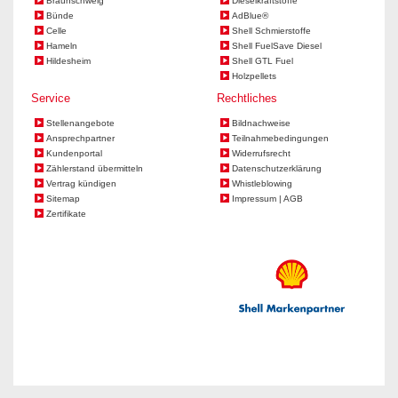
Braunschweig
Dieselkraftstoffe
Bünde
AdBlue®
Celle
Shell Schmierstoffe
Hameln
Shell FuelSave Diesel
Hildesheim
Shell GTL Fuel
Holzpellets
Service
Rechtliches
Stellenangebote
Bildnachweise
Ansprechpartner
Teilnahmebedingungen
Kundenportal
Widerrufsrecht
Zählerstand übermitteln
Datenschutzerklärung
Vertrag kündigen
Whistleblowing
Sitemap
Impressum | AGB
Zertifikate