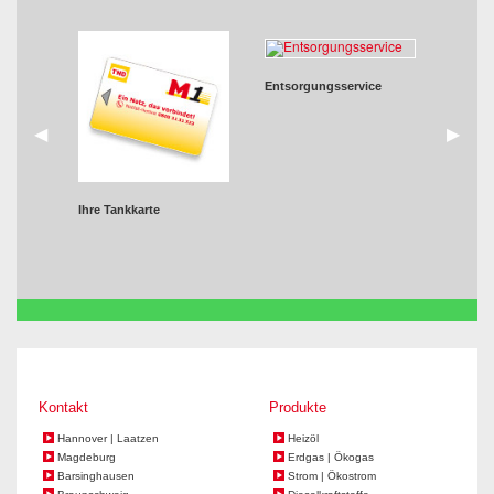
Entsorgungsservice
zurück
◀︎
weiter
▶︎
Ihre Tankkarte
Kontakt
Produkte
Hannover | Laatzen
Heizöl
Magdeburg
Erdgas | Ökogas
Barsinghausen
Strom | Ökostrom