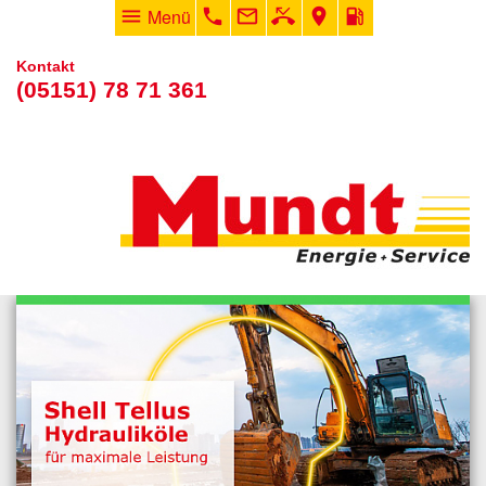
menu
Menü
phone
mail_outline
phone_missed
room
local_gas_station
Kontakt
(05151) 78 71 361