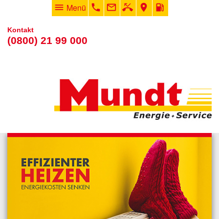
menu
Menü
phone
mail_outline
phone_missed
room
local_gas_station
Kontakt
(0800) 21 99 000