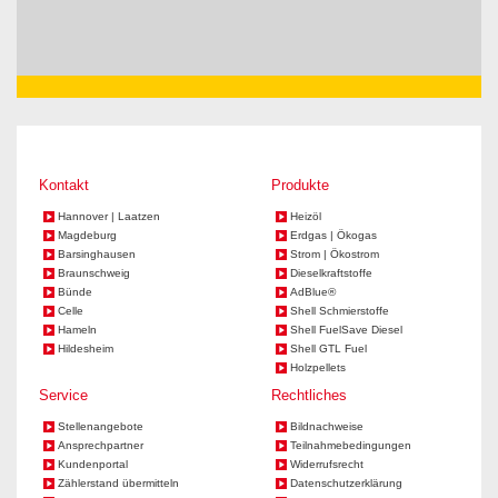
Kontakt
Produkte
Hannover | Laatzen
Heizöl
Magdeburg
Erdgas | Ökogas
Barsinghausen
Strom | Ökostrom
Braunschweig
Dieselkraftstoffe
Bünde
AdBlue®
Celle
Shell Schmierstoffe
Hameln
Shell FuelSave Diesel
Hildesheim
Shell GTL Fuel
Holzpellets
Service
Rechtliches
Stellenangebote
Bildnachweise
Ansprechpartner
Teilnahmebedingungen
Kundenportal
Widerrufsrecht
Zählerstand übermitteln
Datenschutzerklärung