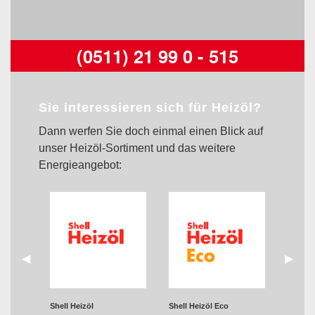
(0511) 21 99 0 - 515
Sie interessieren sich für Heizöl?
Dann werfen Sie doch einmal einen Blick auf
unser Heizöl-Sortiment und das weitere
Energieangebot:
zurück
◀︎
weiter
▶︎
Shell Heizöl
Shell Heizöl Eco