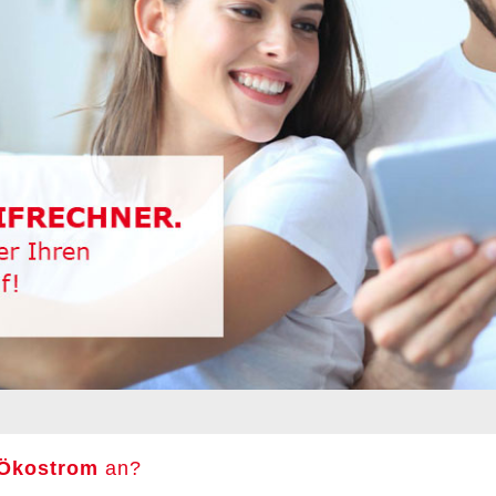
Ökostrom
an?