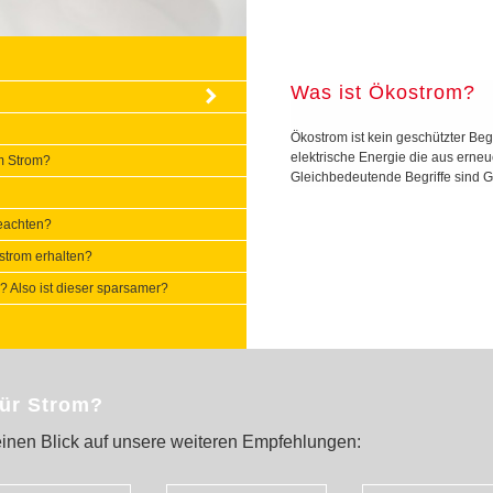
Was ist Ökostrom?
Ökostrom ist kein geschützter Beg
elektrische Energie die aus erneu
m Strom?
Gleichbedeutende Begriffe sind G
eachten?
strom erhalten?
 Also ist dieser sparsamer?
für Strom?
inen Blick auf unsere weiteren Empfehlungen: