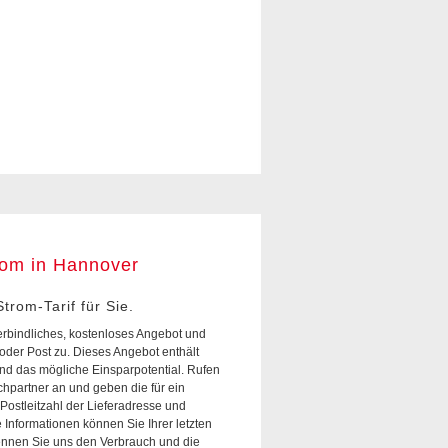
trom in Hannover
trom-Tarif für Sie.
erbindliches, kostenloses Angebot und
oder Post zu. Dieses Angebot enthält
nd das mögliche Einsparpotential. Rufen
chpartner an und geben die für ein
Postleitzahl der Lieferadresse und
 Informationen können Sie Ihrer letzten
nen Sie uns den Verbrauch und die