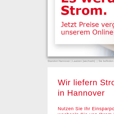
Standort Hannover | Laatzen [
wechseln
]
Sie befinden
Wir liefern St
in Hannover
Nutzen Sie Ihr Einsparpo