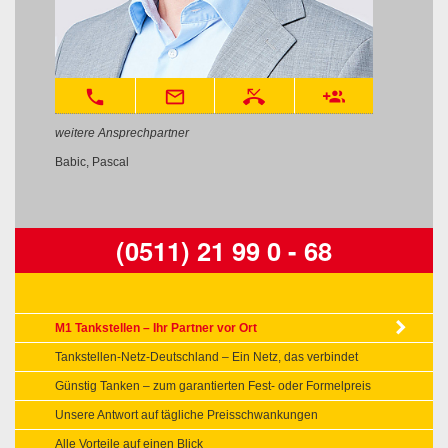
phone
mail_outline
phone_missed
group_add
weitere Ansprechpartner
Babic, Pascal
(0511) 21 99 0 - 68
M1 Tankstellen – Ihr Partner vor Ort
Tankstellen-Netz-Deutschland – Ein Netz, das verbindet
Günstig Tanken – zum garantierten Fest- oder Formelpreis
Unsere Antwort auf tägliche Preisschwankungen
Alle Vorteile auf einen Blick