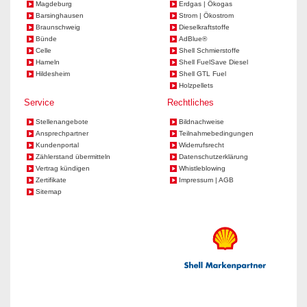
Magdeburg
Erdgas | Ökogas
Barsinghausen
Strom | Ökostrom
Braunschweig
Dieselkraftstoffe
Bünde
AdBlue®
Celle
Shell Schmierstoffe
Hameln
Shell FuelSave Diesel
Hildesheim
Shell GTL Fuel
Holzpellets
Service
Rechtliches
Stellenangebote
Bildnachweise
Ansprechpartner
Teilnahmebedingungen
Kundenportal
Widerrufsrecht
Zählerstand übermitteln
Datenschutzerklärung
Vertrag kündigen
Whistleblowing
Zertifikate
Impressum | AGB
Sitemap