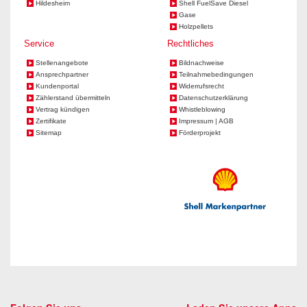
Hildesheim
Shell FuelSave Diesel
Gase
Holzpellets
Service
Rechtliches
Stellenangebote
Bildnachweise
Ansprechpartner
Teilnahmebedingungen
Kundenportal
Widerrufsrecht
Zählerstand übermitteln
Datenschutzerklärung
Vertrag kündigen
Whistleblowing
Zertifikate
Impressum | AGB
Sitemap
Förderprojekt