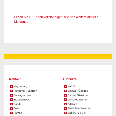
Lesen Sie HIER den vollständigen Text und weitere aktuelle
Meldungen
Kontakt
Produkte
Magdeburg
Heizöl
Hannover | Laatzen
Erdgas | Ökogas
Barsinghausen
Strom | Ökostrom
Braunschweig
Dieselkraftstoffe
Bünde
AdBlue®
Celle
Shell Schmierstoffe
Hameln
Shell GTL Fuel