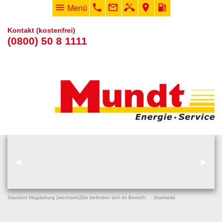
menu
Menü
phone
mail_outline
phone_missed
room
local_gas_station
Kontakt (kostenfrei)
(0800) 50 8 1111
vorheriger Eintrag
◀︎
nächs
▶︎
Standort Magdeburg [
wechseln
]
Sie befinden sich im Bereich:
Startseite