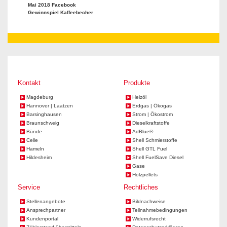
Mai 2018 Facebook
Gewinnspiel Kaffeebecher
Kontakt
Produkte
Magdeburg
Heizöl
Hannover | Laatzen
Erdgas | Ökogas
Barsinghausen
Strom | Ökostrom
Braunschweig
Dieselkraftstoffe
Bünde
AdBlue®
Celle
Shell Schmierstoffe
Hameln
Shell GTL Fuel
Hildesheim
Shell FuelSave Diesel
Gase
Holzpellets
Service
Rechtliches
Stellenangebote
Bildnachweise
Ansprechpartner
Teilnahmebedingungen
Kundenportal
Widerrufsrecht