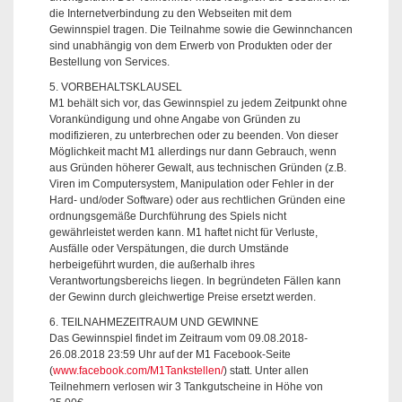
die Internetverbindung zu den Webseiten mit dem
Gewinnspiel tragen. Die Teilnahme sowie die Gewinnchancen
sind unabhängig von dem Erwerb von Produkten oder der
Bestellung von Services.
5. VORBEHALTSKLAUSEL
M1 behält sich vor, das Gewinnspiel zu jedem Zeitpunkt ohne
Vorankündigung und ohne Angabe von Gründen zu
modifizieren, zu unterbrechen oder zu beenden. Von dieser
Möglichkeit macht M1 allerdings nur dann Gebrauch, wenn
aus Gründen höherer Gewalt, aus technischen Gründen (z.B.
Viren im Computersystem, Manipulation oder Fehler in der
Hard- und/oder Software) oder aus rechtlichen Gründen eine
ordnungsgemäße Durchführung des Spiels nicht
gewährleistet werden kann. M1 haftet nicht für Verluste,
Ausfälle oder Verspätungen, die durch Umstände
herbeigeführt wurden, die außerhalb ihres
Verantwortungsbereichs liegen. In begründeten Fällen kann
der Gewinn durch gleichwertige Preise ersetzt werden.
6. TEILNAHMEZEITRAUM UND GEWINNE
Das Gewinnspiel findet im Zeitraum vom 09.08.2018-
26.08.2018 23:59 Uhr auf der M1 Facebook-Seite
(
www.facebook.com/M1Tankstellen/
) statt. Unter allen
Teilnehmern verlosen wir 3 Tankgutscheine in Höhe von