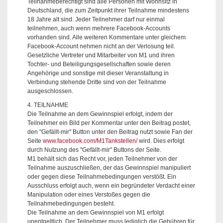
Teilnahmeberechtigt sind alle Personen mit Wohnsitz in
Deutschland, die zum Zeitpunkt ihrer Teilnahme mindestens
18 Jahre alt sind. Jeder Teilnehmer darf nur einmal
teilnehmen, auch wenn mehrere Facebook-Accounts
vorhanden sind. Alle weiteren Kommentare unter gleichem
Facebook-Account nehmen nicht an der Verlosung teil.
Gesetzliche Vertreter und Mitarbeiter von M1 und ihren
Tochter- und Beteiligungsgesellschaften sowie deren
Angehörige und sonstige mit dieser Veranstaltung in
Verbindung stehende Dritte sind von der Teilnahme
ausgeschlossen.
4. TEILNAHME
Die Teilnahme an dem Gewinnspiel erfolgt, indem der
Teilnehmer ein Bild per Kommentar unter den Beitrag postet,
den "Gefällt-mir" Button unter den Beitrag nutzt sowie Fan der
Seite
www.facebook.com/M1Tankstellen/
wird. Dies erfolgt
durch Nutzung des "Gefällt-mir" Buttons der Seite.
M1 behält sich das Recht vor, jeden Teilnehmer von der
Teilnahme auszuschließen, der das Gewinnspiel manipuliert
oder gegen diese Teilnahmebedingungen verstößt. Ein
Ausschluss erfolgt auch, wenn ein begründeter Verdacht einer
Manipulation oder eines Verstoßes gegen die
Teilnahmebedingungen besteht.
Die Teilnahme an dem Gewinnspiel von M1 erfolgt
unentgeltlich. Der Teilnehmer muss lediglich die Gebühren für