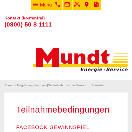
menu
Menü
phone
mail_outline
phone_missed
room
local_gas_station
Kontakt (kostenfrei)
(0800) 50 8 1111
Standort Magdeburg [
wechseln
]
Sie befinden sich im Bereich:
Startseite
Teilnahmebedingungen
FACEBOOK GEWINNSPIEL