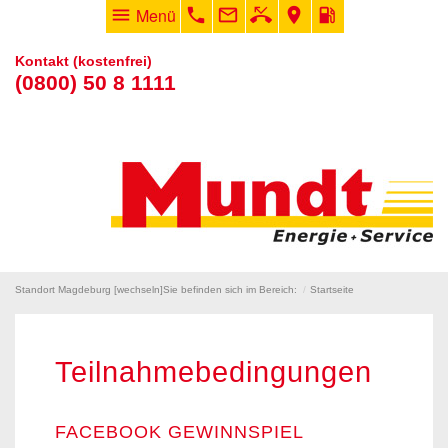
menu
Menü
phone
mail_outline
phone_missed
room
local_gas_station
Kontakt (kostenfrei)
(0800) 50 8 1111
Standort Magdeburg [
wechseln
]
Sie befinden sich im Bereich:
Startseite
Teilnahmebedingungen
FACEBOOK GEWINNSPIEL