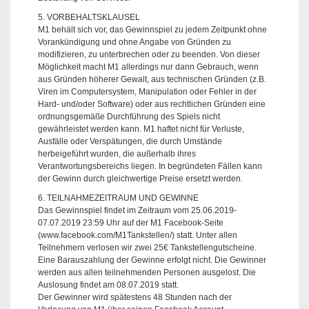
5. VORBEHALTSKLAUSEL
M1 behält sich vor, das Gewinnspiel zu jedem Zeitpunkt ohne
Vorankündigung und ohne Angabe von Gründen zu
modifizieren, zu unterbrechen oder zu beenden. Von dieser
Möglichkeit macht M1 allerdings nur dann Gebrauch, wenn
aus Gründen höherer Gewalt, aus technischen Gründen (z.B.
Viren im Computersystem, Manipulation oder Fehler in der
Hard- und/oder Software) oder aus rechtlichen Gründen eine
ordnungsgemäße Durchführung des Spiels nicht
gewährleistet werden kann. M1 haftet nicht für Verluste,
Ausfälle oder Verspätungen, die durch Umstände
herbeigeführt wurden, die außerhalb ihres
Verantwortungsbereichs liegen. In begründeten Fällen kann
der Gewinn durch gleichwertige Preise ersetzt werden.
6. TEILNAHMEZEITRAUM UND GEWINNE
Das Gewinnspiel findet im Zeitraum vom 25.06.2019-
07.07.2019 23:59 Uhr auf der M1 Facebook-Seite
(www.facebook.com/M1Tankstellen/) statt. Unter allen
Teilnehmern verlosen wir zwei 25€ Tankstellengutscheine.
Eine Barauszahlung der Gewinne erfolgt nicht. Die Gewinner
werden aus allen teilnehmenden Personen ausgelost. Die
Auslosung findet am 08.07.2019 statt.
Der Gewinner wird spätestens 48 Stunden nach der