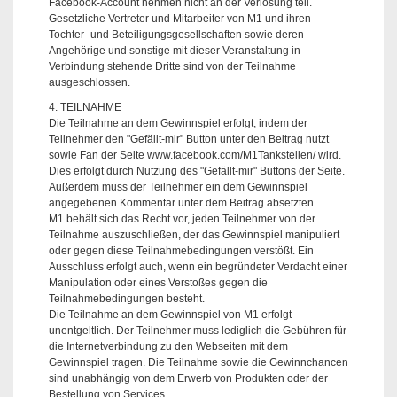
Facebook-Account nehmen nicht an der Verlosung teil.
Gesetzliche Vertreter und Mitarbeiter von M1 und ihren
Tochter- und Beteiligungsgesellschaften sowie deren
Angehörige und sonstige mit dieser Veranstaltung in
Verbindung stehende Dritte sind von der Teilnahme
ausgeschlossen.
4. TEILNAHME
Die Teilnahme an dem Gewinnspiel erfolgt, indem der
Teilnehmer den "Gefällt-mir" Button unter den Beitrag nutzt
sowie Fan der Seite www.facebook.com/M1Tankstellen/ wird.
Dies erfolgt durch Nutzung des "Gefällt-mir" Buttons der Seite.
Außerdem muss der Teilnehmer ein dem Gewinnspiel
angegebenen Kommentar unter dem Beitrag absetzten.
M1 behält sich das Recht vor, jeden Teilnehmer von der
Teilnahme auszuschließen, der das Gewinnspiel manipuliert
oder gegen diese Teilnahmebedingungen verstößt. Ein
Ausschluss erfolgt auch, wenn ein begründeter Verdacht einer
Manipulation oder eines Verstoßes gegen die
Teilnahmebedingungen besteht.
Die Teilnahme an dem Gewinnspiel von M1 erfolgt
unentgeltlich. Der Teilnehmer muss lediglich die Gebühren für
die Internetverbindung zu den Webseiten mit dem
Gewinnspiel tragen. Die Teilnahme sowie die Gewinnchancen
sind unabhängig von dem Erwerb von Produkten oder der
Bestellung von Services.