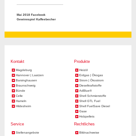
Mai 2018 Facebook
Gewinnspiel Kaffeebecher
Kontakt
Produkte
Magdeburg
Heizöl
Hannover | Laatzen
Erdgas | Ökogas
Barsinghausen
Strom | Ökostrom
Braunschweig
Dieselkraftstoffe
Bünde
AdBlue®
Celle
Shell Schmierstoffe
Hameln
Shell GTL Fuel
Hildesheim
Shell FuelSave Diesel
Gase
Holzpellets
Service
Rechtliches
Stellenangebote
Bildnachweise