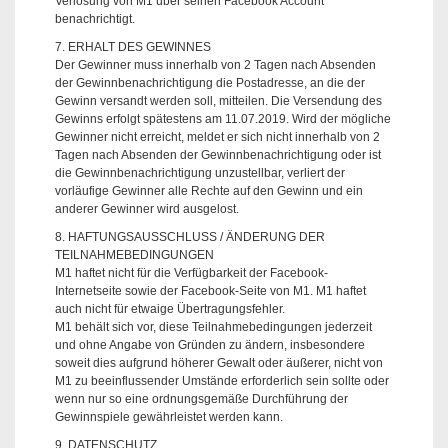
Verlosung von M1 über seinen Facebook Account
benachrichtigt.
7. ERHALT DES GEWINNES
Der Gewinner muss innerhalb von 2 Tagen nach Absenden
der Gewinnbenachrichtigung die Postadresse, an die der
Gewinn versandt werden soll, mitteilen. Die Versendung des
Gewinns erfolgt spätestens am 11.07.2019. Wird der mögliche
Gewinner nicht erreicht, meldet er sich nicht innerhalb von 2
Tagen nach Absenden der Gewinnbenachrichtigung oder ist
die Gewinnbenachrichtigung unzustellbar, verliert der
vorläufige Gewinner alle Rechte auf den Gewinn und ein
anderer Gewinner wird ausgelost.
8. HAFTUNGSAUSSCHLUSS / ÄNDERUNG DER
TEILNAHMEBEDINGUNGEN
M1 haftet nicht für die Verfügbarkeit der Facebook-
Internetseite sowie der Facebook-Seite von M1. M1 haftet
auch nicht für etwaige Übertragungsfehler.
M1 behält sich vor, diese Teilnahmebedingungen jederzeit
und ohne Angabe von Gründen zu ändern, insbesondere
soweit dies aufgrund höherer Gewalt oder äußerer, nicht von
M1 zu beeinflussender Umstände erforderlich sein sollte oder
wenn nur so eine ordnungsgemäße Durchführung der
Gewinnspiele gewährleistet werden kann.
9. DATENSCHUTZ