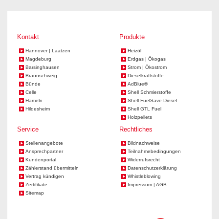
Kontakt
Produkte
Hannover | Laatzen
Heizöl
Magdeburg
Erdgas | Ökogas
Barsinghausen
Strom | Ökostrom
Braunschweig
Dieselkraftstoffe
Bünde
AdBlue®
Celle
Shell Schmierstoffe
Hameln
Shell FuelSave Diesel
Hildesheim
Shell GTL Fuel
Holzpellets
Service
Rechtliches
Stellenangebote
Bildnachweise
Ansprechpartner
Teilnahmebedingungen
Kundenportal
Widerrufsrecht
Zählerstand übermitteln
Datenschutzerklärung
Vertrag kündigen
Whistleblowing
Zertifikate
Impressum | AGB
Sitemap