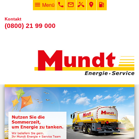
menu
Menü
phone
mail_outline
phone_missed
room
local_gas_station
Kontakt
(0800) 21 99 000