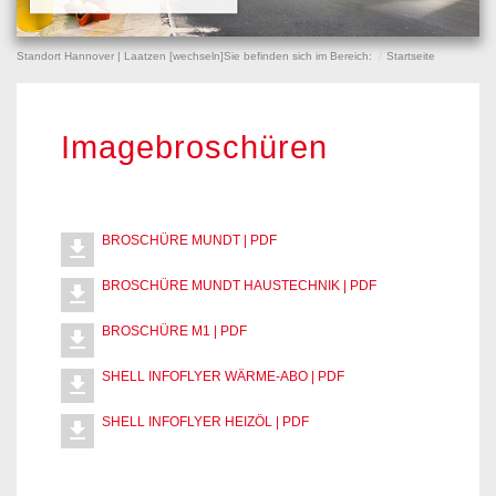
Standort Hannover | Laatzen [
wechseln
]
Sie befinden sich im Bereich:
Startseite
Imagebroschüren
BROSCHÜRE MUNDT | PDF
file_download
BROSCHÜRE MUNDT HAUSTECHNIK | PDF
file_download
BROSCHÜRE M1 | PDF
file_download
SHELL INFOFLYER WÄRME-ABO | PDF
file_download
SHELL INFOFLYER HEIZÖL | PDF
file_download